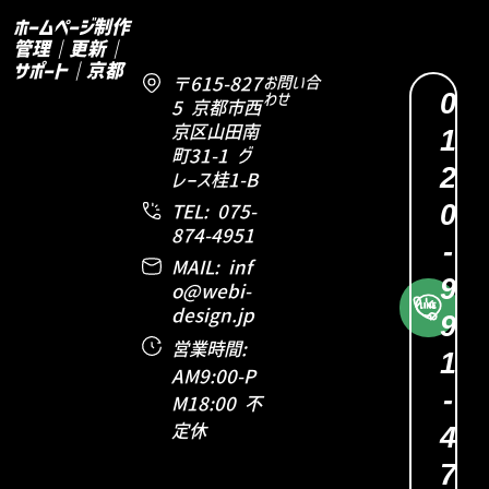
ホームページ制作
管理｜更新｜
サポート｜京都
〒615-827
お問い合
0
わせ
5 京都市西
京区山田南
1
町31-1 グ
2
レース桂1-B
0
TEL: 075-
874-4951
-
MAIL: inf
9
o@webi-
design.jp
9
営業時間:
1
AM9:00-P
-
M18:00 不
定休
4
7