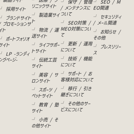
/ 製品サイト
└ 医療 / ク
└ 保守 / 管理
└ SEO / M
リニックサイト
/ メンテナンスに
EO関連
└ 採用サイト
ついて
└ 製造業サイ
└ セキュリティ
└ ブランドサイト
ト
└ SEO対策 /
/ メール関連
/ プロモーションサ
MEO対策につい
イト
└ 物流 / 運
└ お知らせ /
て
送サイト
その他
└ ポートフォリオ
└ 更新 / 運用
サイト
└ ライフサポー
└ プレスリリー
について
トサイト
ス
└ LP -ランディ
└ 技術 / 機能
ングページ-
└ 伝統工芸
について
サイト
└ サポート / お
└ 美容 / サ
客様対応について
ロンサイト
└ 移行 / 引き
└ スポーツ /
継ぎについて
ペットサイト
└ その他のサー
└ 教育 / 塾
ビスについて
サイト
└ 小売 / そ
の他サイト