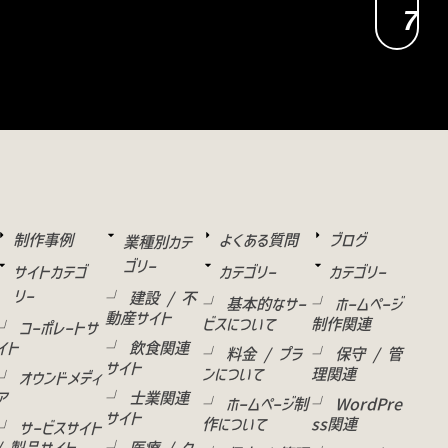
7
制作事例
よくある質問
ブログ
業種別カテ
ゴリー
サイトカテゴ
カテゴリー
カテゴリー
リー
└ 建設 / 不
└ 基本的なサー
└ ホームページ
動産サイト
ビスについて
制作関連
└ コーポレートサ
イト
└ 飲食関連
└ 料金 / プラ
└ 保守 / 管
サイト
ンについて
理関連
└ オウンドメディ
ア
└ 士業関連
└ ホームページ制
└ WordPre
サイト
作について
ss関連
└ サービスサイト