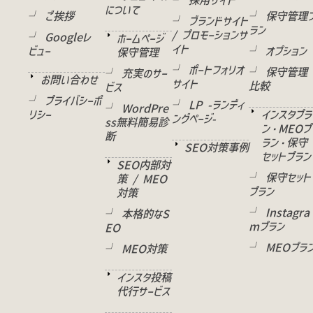
└ 採用サイト
について
└ ご挨拶
└ 保守管理
└ ブランドサイト
ラン
/ プロモーションサ
└ Googleレ
ホームページ
イト
ビュー
└ オプション
保守管理
└ ポートフォリオ
└ 保守管理
└ 充実のサー
お問い合わせ
サイト
比較
ビス
└ プライバシーポ
└ LP -ランディ
└ WordPre
リシー
インスタプラ
ングページ-
ss無料簡易診
ン・MEOプ
断
ラン・保守
SEO対策事例
セットプラン
SEO内部対
└ 保守セット
策 / MEO
プラン
対策
└ Instagra
└ 本格的なS
mプラン
EO
└ MEOプラ
└ MEO対策
インスタ投稿
代行サービス