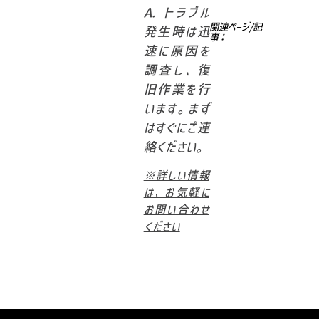
A. トラブル
関連ページ/記
発生時は迅
事：
速に原因を
調査し、復
旧作業を行
います。まず
はすぐにご連
絡ください。
※詳しい情報
は、お気軽に
お問い合わせ
ください