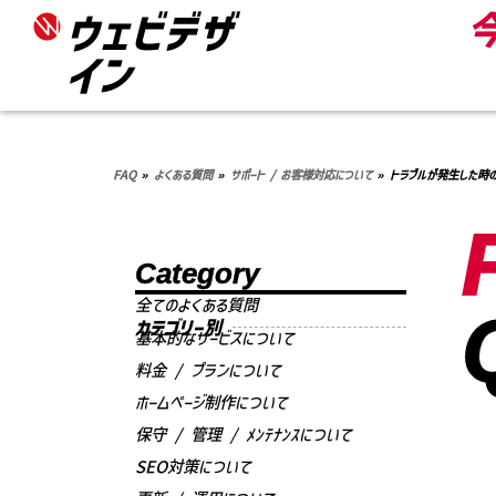
ウェビデザ
イン
FAQ
»
よくある質問
»
サポート / お客様対応について
»
トラブルが発生した時
Category
全てのよくある質問
カテゴリー別
基本的なサービスについて
料金 / プランについて
ホームページ制作について
保守 / 管理 / ﾒﾝﾃﾅﾝｽについて
SEO対策について