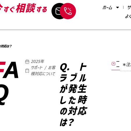
今
相談
ホーム
サ
すぐ
する
よ
の対応は？
F
A
--
2025年
Q. ト
注
--
サポート / お客
様対応について
ラブル
Q
が発生
した時
の対応
は？