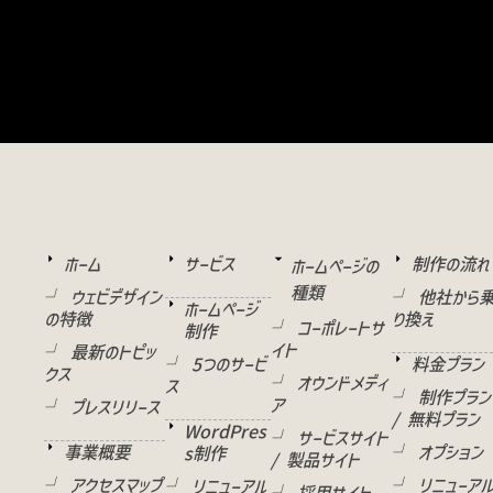
ホーム
サービス
制作の流れ
ホームページの
種類
└ ウェビデザイン
└ 他社から
ホームページ
の特徴
り換え
└ コーポレートサ
制作
イト
└ 最新のトピッ
└ 5つのサービ
料金プラン
クス
└ オウンドメディ
ス
└ 制作プラン
ア
└ プレスリリース
/ 無料プラン
WordPres
└ サービスサイト
事業概要
└ オプション
s制作
/ 製品サイト
└ アクセスマップ
└ リニューア
└ リニューアル