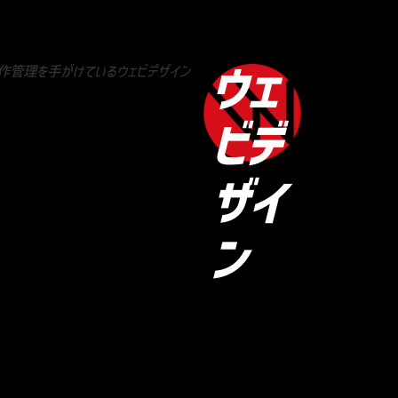
ウェ
ビデ
ザイ
ン