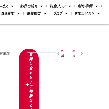
ービス
制作の流れ
料金プラン
制作事例
くある質問
事業概要
ブログ
お問い合わせ
PREVIOUS
NEXT
意事項
お
操作方法がわからない時は教えてもらえますか？
メールでの問い合わせには何日で返信がありますか？
問
い
合
わ
せ
/
ご
相
談
は
こ