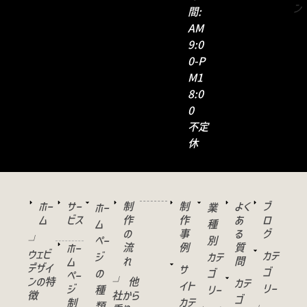
間:
AM
9:0
0-P
M1
8:0
0
不定
休
ホー
サー
制
制
よく
ブ
ホー
業
ム
ビス
作
作
あ
ロ
ム
種
の
事
る
グ
└
ペー
別
流
例
質
ホー
ウェビ
カテ
ジ
カテ
れ
問
ム
デザイ
サ
ゴ
の
ゴ
ペー
ンの特
└ 他
カテ
イト
リー
ジ
種
リー
徴
社から
ゴ
カテ
制
類