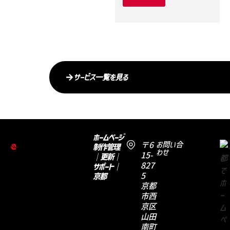
サービス一覧を見る
ホームページ
〒6
お問い合
制作管理
わせ
15-
｜更新｜
827
サポート｜
5
京都
京都
市西
京区
山田
南町