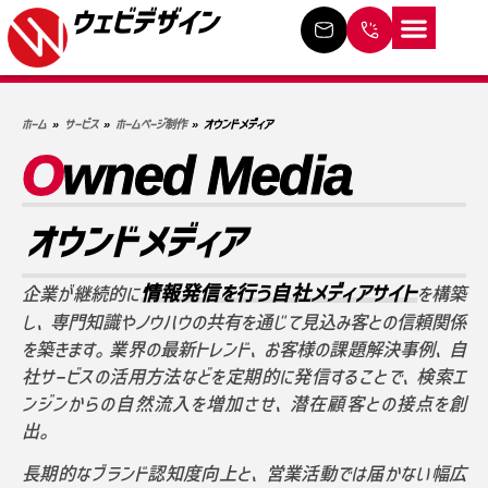
ウェビデザイン
ホーム
サービス
制作の流れ
料金プラン
制作事例
よくある質問
事業概要
ブログ
お問い合わせ
ホーム
»
サービス
»
ホームページ制作
»
オウンドメディア
O
wned Media
オウンドメディア
情報発信を行う自社メディアサイト
企業が継続的に
を構築
し、専門知識やノウハウの共有を通じて見込み客との信頼関係
を築きます。業界の最新トレンド、お客様の課題解決事例、自
社サービスの活用方法などを定期的に発信することで、検索エ
ンジンからの自然流入を増加させ、潜在顧客との接点を創
出。
長期的なブランド認知度向上と、営業活動では届かない幅広