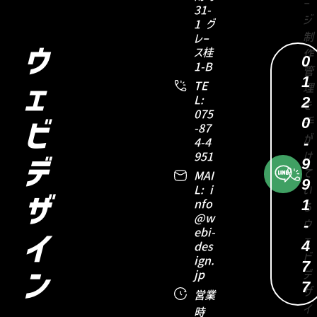
31-
1 グ
レー
ウ
ス桂
0
1-B
1
TE
ェ
2
L:
075
0
ビ
-87
-
4-4
951
9
デ
MAI
9
L: i
ザ
1
nfo
@w
-
ebi-
イ
4
des
ign.
7
jp
ン
7
営業
時