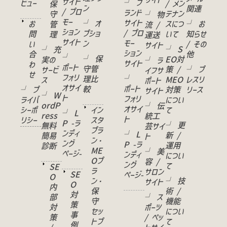
サイト
└ ブ
ビュー
/ メン
保
ン
関連
/ プロ
ランド
テナン
守
└ 物
モー
サイト
└ オ
お
スにつ
└ お
管
流 /
ション
/ プロ
プショ
問
いて
知らせ
理
運送
サイト
モー
ン
い
/ その
サイト
└ S
└ 充
ション
合
他
└
└ 保
EO対
実の
└ ラ
サイト
わ
ポート
守管
策 /
└ プ
サービ
イフサ
せ
フォリ
└
理比
MEO
レスリ
ス
ポート
オサイ
ポート
較
└ プ
対策
リース
サイト
└ W
ト
フォリ
ライバ
につい
ordP
└ 伝
オサイ
シーポ
イン
て
└ L
ress
統工
ト
リシー
スタ
P -ラ
└ 更
無料
芸サイ
プラ
ンディ
└ L
新 /
簡易
ト
ン・
ング
P -ラ
運用
診断
ME
└ 美
ページ-
ンディ
につい
Oプ
容 /
ング
て
SE
ラ
サロン
SE
ページ-
O
ン・
└ 技
サイト
O
内
保
術 /
対
部
└ ス
守
機能
策
対
ポーツ
セッ
につい
事
策
/ ペッ
トプ
て
例