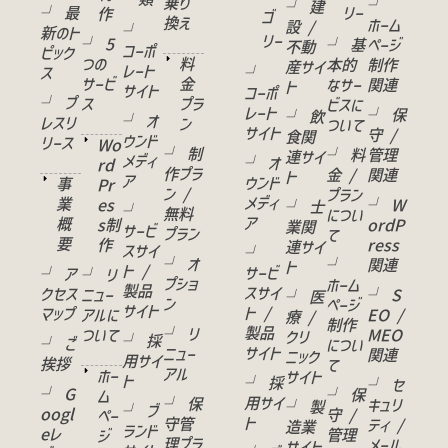
乗り
└
└ 建
└ 最
リー
作
ゴ
換え
ホーム
設 /
└
新のト
リー
└ 5
└ 基
ページ
不動
コーポ
ピック
つの
料
本的
制作
産サイ
レート
ス
└
サービ
金
なサー
関連
ト
サイト
コーポ
└ プ
ス
プラ
ビスに
レート
└ 保
└ 飲
└ オ
レスリ
ン
ついて
サイト
守 /
食関
ウンド
リース
Wo
└ 制
└ 料
管理
連サイ
メディ
└ オ
rd
作プラ
金 /
関連
ト
ア
ウンド
事
Pr
ン /
プラン
メディ
業
es
└ W
└ 士
└
無料
につい
ア
概
s制
ordP
業関
サービ
プラン
て
要
作
ress
連サイ
スサイ
└
└ オ
└
関連
ト
ト /
サービ
└ ア
└ リ
プショ
ホーム
製品
スサイ
クセス
ニュー
└ S
└ 医
ン
ページ
サイト
ト /
マップ
アルに
EO /
療 /
制作
製品
└ リ
ついて
MEO
クリ
└ 採
└ ご
につい
サイト
ニュー
関連
ニック
用サイ
挨拶
て
アル
ホー
サイト
ト
└ 採
└ セ
└ G
└ 保
ム
用サイ
└ 保
キュリ
└ 製
└ ブ
oogl
守 /
ペー
ト
守管
ティ /
造業
ランド
eレ
管理
ジ
理プラ
メール
サイト