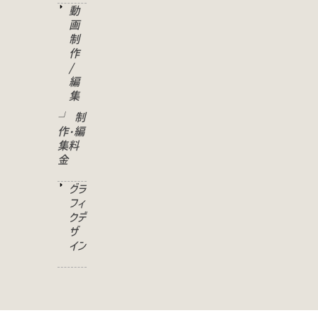
動
画
制
作
/
編
集
└ 制
作･編
集料
金
グラ
フィ
クデ
ザ
イン