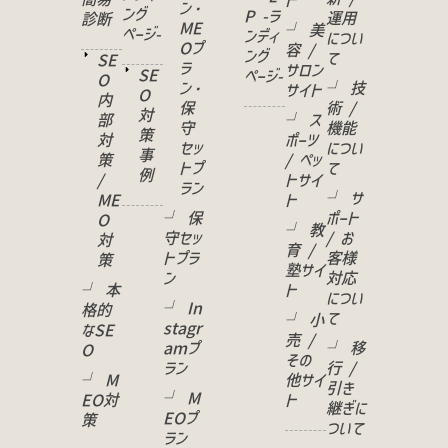
ト
ン・
ング
P -ラ
運用
診断
ME
└ 美
ページ-
ンディ
につい
Oプ
容 /
ング
て
SE
ラ
サロン
SE
ページ-
O
ン・
└ 技
サイト
O
内
保
術 /
対
部
└ ス
守
機能
策
対
ポーツ
セッ
につい
事
策
/ ペッ
トプ
て
例
/
トサイ
ラン
└ サ
ME
ト
└ 保
ポート
O
└ 教
守セッ
/ お
対
育 /
トプラ
客様
策
塾サイ
ン
対応
└ 本
ト
につい
└ In
格的
て
└ 小
stagr
なSE
売 /
amプ
└ 移
O
その
ラン
行 /
└ M
他サイ
引き
└ M
EO対
ト
継ぎに
EOプ
策
ついて
ラン