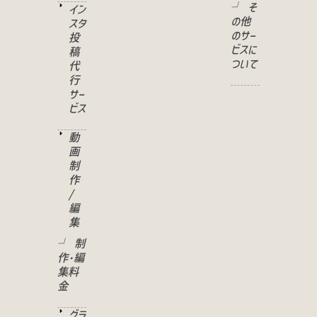
└ そ
イン
の他
スタ
のサー
投
ビスに
稿
ついて
代
行
サー
ビス
動
画
制
作
/
編
集
└ 制
作･編
集料
金
グラ