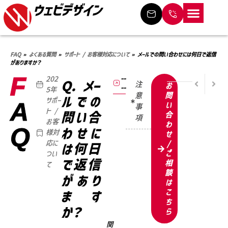
ウェビデザイン
ホーム
サービス
制作の流れ
料金プラン
制作事例
よくある質問
事業概要
ブログ
お問い合わせ
FAQ
»
よくある質問
»
サポート / お客様対応について
»
メールでの問い合わせには何日で返信
がありますか？
F
--
202
PREVIO
NEXT
Q. メー
注
お
--
トラブル
電話で
5年
意
問
ルでの
サポー
A
い
事
ト /
問い合
合
項
お客
わ
Q
わせに
様対
せ
応に
/
は何日
ご
つい
で返信
相
て
談
があり
は
こ
ます
ち
か？
ら
関