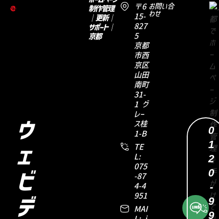
〒6
お問い合
制作管理
わせ
15-
｜更新｜
827
サポート｜
5
京都
京都
市西
京区
山田
南町
31-
1 グ
レー
ウ
ス桂
0
1-B
1
TE
ェ
2
L:
075
0
ビ
-87
-
4-4
951
9
デ
MAI
9
L: i