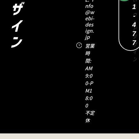
ザ
1
nfo
@w
-
ebi-
イ
4
des
ign.
7
jp
ン
7
営業
時
間:
AM
9:0
0-P
M1
8:0
0
不定
休