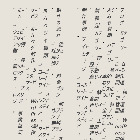
ホー
サー
制
制
よく
ブ
ホー
業
ム
ビス
作
作
あ
ロ
ム
種
の
事
る
グ
└
ペー
別
流
例
質
ホー
ウェビ
カテ
ジ
カテ
れ
問
ム
デザイ
サ
ゴ
の
ゴ
ペー
ンの特
└ 他
カテ
イト
リー
ジ
種
リー
徴
社から
ゴ
カテ
制
類
乗り
└
└ 建
└ 最
リー
作
ゴ
換え
ホーム
設 /
└
新のト
リー
└ 5
└ 基
ページ
不動
コーポ
ピック
つの
料
本的
制作
産サイ
レート
ス
└
サービ
金
なサー
関連
ト
サイト
コーポ
└ プ
ス
プラ
ビスに
レート
└ 保
└ 飲
└ オ
レスリ
ン
ついて
サイト
守 /
食関
ウンド
リース
Wo
└ 制
└ 料
管理
連サイ
メディ
└ オ
rd
作プラ
金 /
関連
ト
ア
ウンド
事
Pr
ン /
プラン
メディ
業
es
└ W
└ 士
└
無料
につい
ア
概
s制
ordP
業関
サービ
プラン
て
要
作
ress
連サイ
スサイ
└
└ オ
└
関連
ト