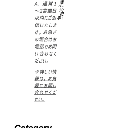
連
A. 通常1
ペー
ジ/
～2営業日
記
以内にご返
事：
信いたしま
す。お急ぎ
の場合はお
電話でお問
い合わせく
ださい。
※詳しい情
報は、お気
軽にお問い
合わせくだ
さい。
Category