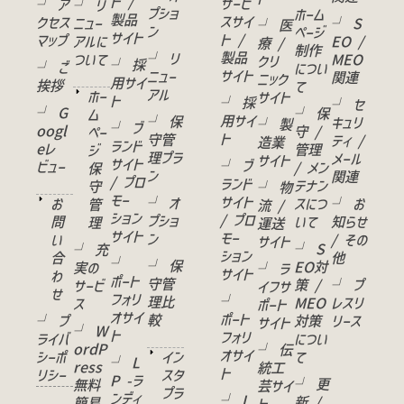
ト /
サービ
└ ア
└ リ
プショ
ホーム
製品
スサイ
クセス
ニュー
└ S
└ 医
ン
ページ
サイト
ト /
マップ
アルに
EO /
療 /
制作
製品
└ リ
ついて
MEO
クリ
└ 採
└ ご
につい
サイト
ニュー
関連
ニック
用サイ
挨拶
て
アル
ホー
サイト
ト
└ 採
└ セ
└ G
└ 保
ム
用サイ
└ 保
キュリ
└ 製
└ ブ
oogl
守 /
ペー
ト
守管
ティ /
造業
ランド
eレ
管理
ジ
理プラ
メール
サイト
サイト
└ ブ
ビュー
/ メン
保
ン
関連
/ プロ
ランド
テナン
守
└ 物
モー
サイト
└ オ
お
スにつ
└ お
管
流 /
ション
/ プロ
プショ
問
いて
知らせ
理
運送
サイト
モー
ン
い
/ その
サイト
└ S
└ 充
ション
合
他
└
└ 保
EO対
実の
└ ラ
サイト
わ
ポート
守管
策 /
└ プ
サービ
イフサ
せ
フォリ
└
理比
MEO
レスリ
ス
ポート
オサイ
ポート
較
└ プ
対策
リース
サイト
└ W
ト
フォリ
ライバ
につい
ordP
└ 伝
オサイ
シーポ
イン
て
└ L
ress
統工
ト
リシー
スタ
P -ラ
└ 更
無料
芸サイ
プラ
ンディ
└ L
新 /
簡易