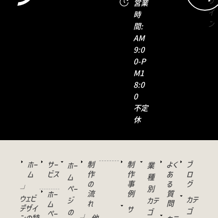
営業
時
間:
AM
9:0
0-P
M1
8:0
0
不定
休
ホー
サー
制
制
よく
ブ
ホー
業
ム
ビス
作
作
あ
ロ
ム
種
の
事
る
グ
└
ペー
別
流
例
質
ホー
ウェビ
カテ
ジ
カテ
れ
問
ム
デザイ
サ
ゴ
の
ゴ
ペー