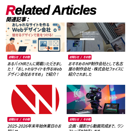
R
elated Articles
関連記事：
お知らせ / その他
お知らせ / その他
あるバイHRさんに掲載いただきまし
おすすめのHP制作会社として名古
た！「おしゃれなサイトを作るWeb
屋の制作会社・株式会社フォイスに
デザイン会社おすすめ」で紹介！
紹介されました
お知らせ / その他
お知らせ / その他
2025-2026年末年始休業日のお
企画・撮影から動画完成まで、ワン