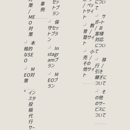
セッ
につい
事
策
/ ペッ
トプ
て
例
/
トサイ
ラン
└ サ
ME
ト
└ 保
ポート
O
└ 教
守セッ
/ お
対
育 /
トプラ
客様
策
塾サイ
ン
対応
└ 本
ト
につい
└ In
格的
て
└ 小
stagr
なSE
売 /
amプ
└ 移
O
その
ラン
行 /
└ M
他サイ
引き
└ M
EO対
ト
継ぎに
EOプ
策
ついて
ラン
└ そ
イン
の他
スタ
のサー
投
ビスに
稿
ついて
代
行
サー