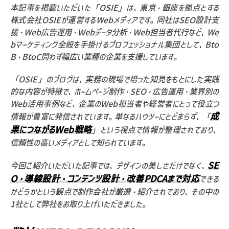
本記事を掲載いただいた「OSIE」は、東京・銀座を拠点とする
株式会社OSIEが運営するWebメディアです。同社はSEO設計支
援・Web広告運用・Webデータ分析・Web担当者代行など、We
bマーケティング全般を手掛けるプロフェッショナル集団として、Bto
B・BtoC問わず幅広い業種の企業を支援しています。
「OSIE」のブログは、実務の現場で培った知見をもとにした実践
的な内容が特徴で、ホームページ制作・SEO・広告運用・業界別の
Web活用事例など、企業のWeb担当者や経営者にとって役立つ
成
情報が豊富に発信されています。単なるハウツーにとどまらず、「
果につながるWeb戦略
」という視点で情報が整理されており、
信頼性の高いメディアとして知られています。
SE
今回ご紹介いただいた記事では、デザインの美しさだけでなく、
O・導線設計・コンテンツ設計・改善PDCAまで対応
できる
かどうかという観点で制作会社が厳選・紹介されており、その中の
1社として弊社をお取り上げいただきました。