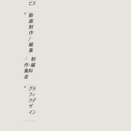
ビス
動
画
制
作
/
編
集
└ 制
作･編
集料
金
グラ
フィ
クデ
ザ
イン