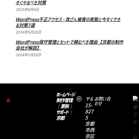
すぐやるべき対策
2025年6月4日
WordPress不正アクセス・改ざん被害の実態と今すぐでき
る対策7選
2024年5月28日
WordPress保守管理とセットで頼むべき理由【京都の制作
会社が解説】
2024年1月26日
ホームページ
〒6
お問い合
制作管理
わせ
15-
｜更新｜
827
サポート｜
5
京都
京都
市西
京区