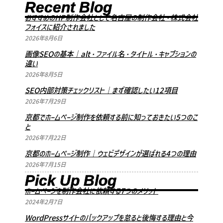
Recent
Blog
おすすめのHP制作会社として名古屋の制作会社・株式会社
フォイスに紹介されました
2026年8月6日
画像SEOの基本｜alt・ファイル名・タイトル・キャプションの
違い
2026年8月5日
SEO内部対策チェックリスト｜まず確認したい12項目
2026年7月29日
京都でホームページ制作を依頼する前に知っておきたい5つのこ
と
2026年7月22日
京都のホームページ制作｜ウェビデザインが選ばれる4つの理由
2026年7月15日
Pick Up
Blog
ホームページを制作会社に依頼する7つのメリット
2024年2月7日
WordPressサイトのバックアップを怠ると後悔する理由と今