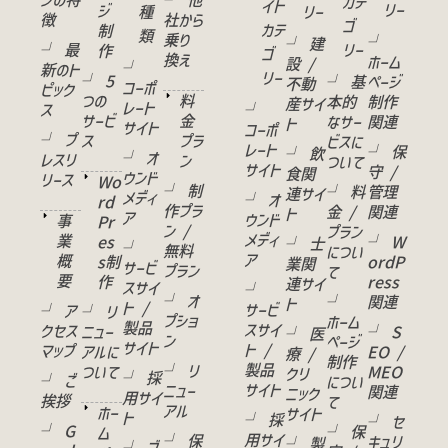
ンの特
└ 他
カテ
イト
リー
ジ
種
リー
徴
社から
ゴ
カテ
制
類
乗り
└
└ 建
└ 最
リー
作
ゴ
換え
ホーム
設 /
└
新のト
リー
└ 5
└ 基
ページ
不動
コーポ
ピック
つの
料
本的
制作
産サイ
レート
ス
└
サービ
金
なサー
関連
ト
サイト
コーポ
└ プ
ス
プラ
ビスに
レート
└ 保
└ 飲
└ オ
レスリ
ン
ついて
サイト
守 /
食関
ウンド
リース
Wo
└ 制
└ 料
管理
連サイ
メディ
└ オ
rd
作プラ
金 /
関連
ト
ア
ウンド
事
Pr
ン /
プラン
メディ
業
es
└ W
└ 士
└
無料
につい
ア
概
s制
ordP
業関
サービ
プラン
て
要
作
ress
連サイ
スサイ
└
└ オ
└
関連
ト
ト /
サービ
└ ア
└ リ
プショ
ホーム
製品
スサイ
クセス
ニュー
└ S
└ 医
ン
ページ
サイト
ト /
マップ
アルに
EO /
療 /
制作
製品
└ リ
ついて
MEO
クリ
└ 採
└ ご
につい
サイト
ニュー
関連
ニック
用サイ
挨拶
て
アル
ホー
サイト
ト
└ 採
└ セ
└ G
└ 保
ム
用サイ
└ 保
キュリ
└ 製