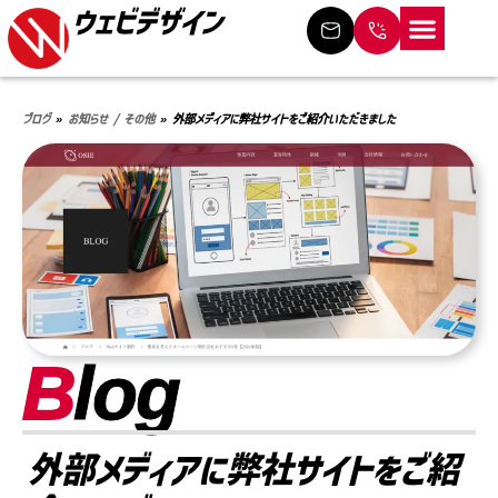
ウェビデザイン
ホーム
サービス
制作の流れ
料金プラン
制作事例
よくある質問
事業概要
ブログ
お問い合わせ
ブログ
»
お知らせ / その他
»
外部メディアに弊社サイトをご紹介いただきました
B
log
外部メディアに弊社サイトをご紹