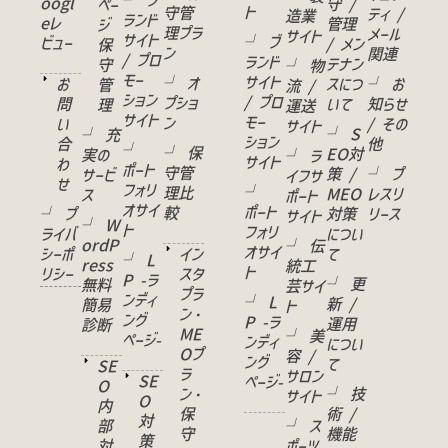
└ ブ
oogl
守 /
ペー
ト
守管
ティ /
造業
ランド
eレ
管理
ジ
理プラ
メール
サイト
サイト
└ ブ
ビュー
/ メン
保
ン
関連
/ プロ
ランド
テナン
守
└ 物
モー
サイト
└ オ
お
スにつ
└ お
管
流 /
ション
/ プロ
プショ
問
いて
知らせ
理
運送
サイト
モー
ン
い
/ その
サイト
└ S
└ 充
ション
合
他
└
└ 保
EO対
実の
└ ラ
サイト
わ
ポート
守管
策 /
└ プ
サービ
イフサ
せ
フォリ
└
理比
MEO
レスリ
ス
ポート
オサイ
ポート
較
└ プ
対策
リース
サイト
└ W
ト
フォリ
ライバ
につい
ordP
└ 伝
オサイ
シーポ
イン
て
└ L
ress
統工
ト
リシー
スタ
P -ラ
└ 更
無料
芸サイ
プラ
ンディ
└ L
新 /
簡易
ト
ン・
ング
P -ラ
運用
診断
ME
└ 美
ページ-
ンディ
につい
Oプ
容 /
ング
て
SE
ラ
サロン
SE
ページ-
O
ン・
└ 技
サイト
O
内
保
術 /
対
部
└ ス
守
機能
策
対
ポーツ