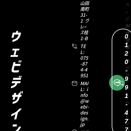
山田
南町
31-
1 グ
レー
ウ
ス桂
0
1-B
1
TE
ェ
2
L:
075
0
ビ
-87
-
4-4
951
9
デ
MAI
9
L: i
ザ
1
nfo
@w
-
ebi-
イ
4
des
ign.
7
jp
ン
7